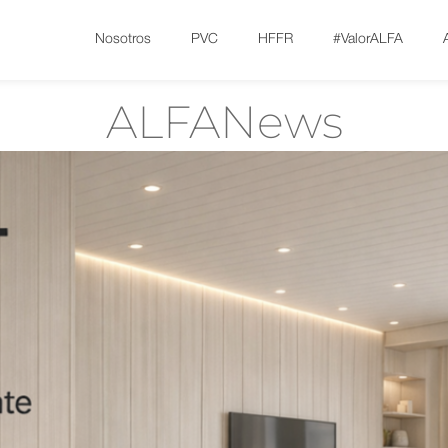
Nosotros
PVC
HFFR
#ValorALFA
ALFANews